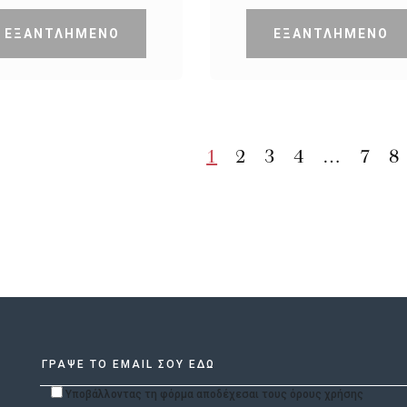
ΕΞΑΝΤΛΗΜΕΝΟ
ΕΞΑΝΤΛΗΜΕΝΟ
1
2
3
4
…
7
8
Υποβάλλοντας τη φόρμα αποδέχεσαι τους όρους χρήσης