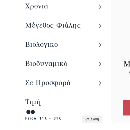
Χρονιά
Μέγεθος Φιάλης
Βιολογικό
Βιοδυναμικό
M
Σε Προσφορά
Τιμή
Price:
11€
—
31€
Επιλογή