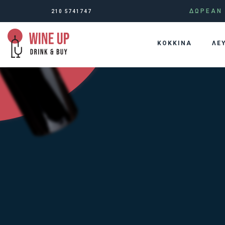
ΔΩΡΕΑΝ 
210 5741747
KOKKINA
ΛΕ