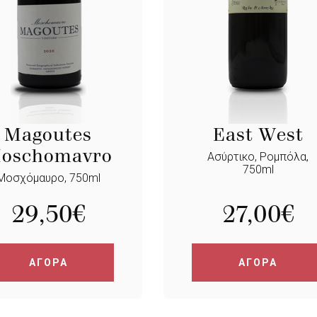
Magoutes
East West
oschomavro
Ασύρτικο, Ρομπόλα,
750ml
Μοσχόμαυρο, 750ml
29,50
€
27,00
€
ΑΓΟΡΑ
ΑΓΟΡΑ