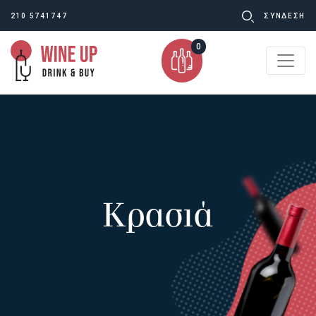
Ψάχνω
210 5741747
ΣΥΝΔΕΣΗ
για:
0
Κρασιά