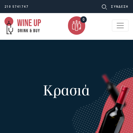
Ψάχνω
210 5741747
ΣΥΝΔΕΣΗ
για:
0
Κρασιά