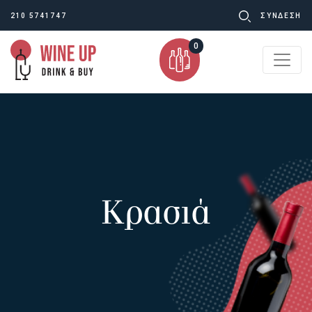
Ψάχνω
210 5741747
ΣΥΝΔΕΣΗ
για:
0
Κρασιά