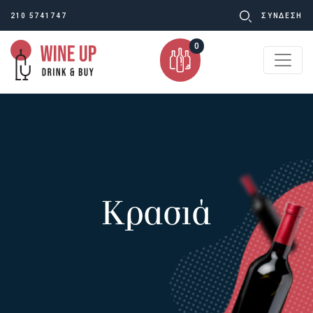
Ψάχνω
210 5741747
ΣΥΝΔΕΣΗ
για:
0
Κρασιά