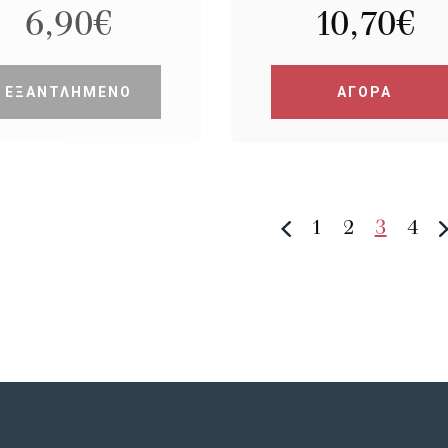
6,90
€
10,70
€
ΕΞΑΝΤΛΗΜΕΝΟ
ΑΓΟΡΑ
1
2
3
4