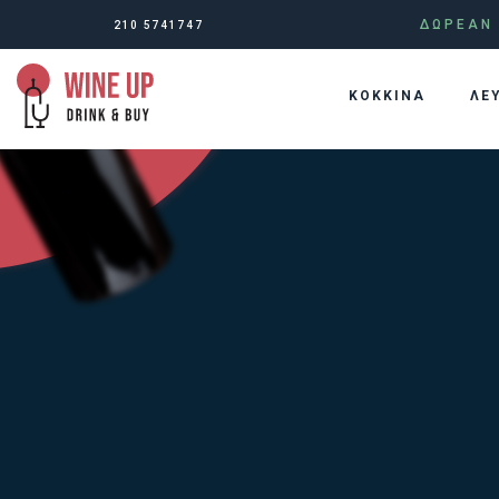
ΔΩΡΕΑΝ 
210 5741747
KOKKINA
ΛΕ