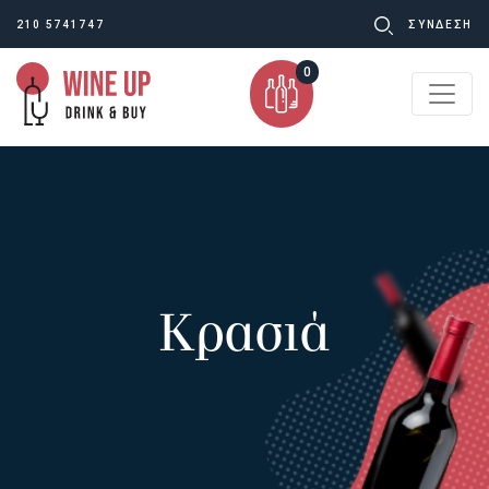
Ψάχνω
210 5741747
ΣΥΝΔΕΣΗ
για:
0
Κρασιά