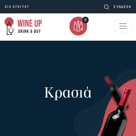
Ψάχνω
210 5741747
ΣΥΝΔΕΣΗ
για:
0
Κρασιά