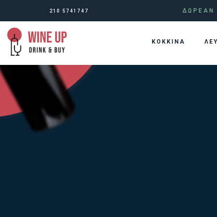
ΔΩΡΕΑΝ 
210 5741747
KOKKINA
ΛΕ