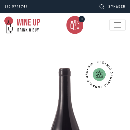
Ψάχνω
210 5741747
ΣΥΝΔΕΣΗ
για:
0