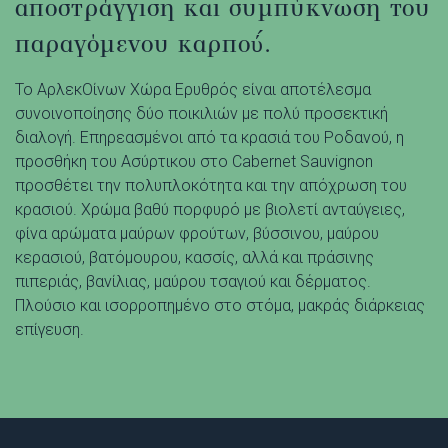
αποστράγγιση και συμπύκνωση του
παραγόμενου καρπού́.
Το ΑρλεκΟίνων Χώρα Ερυθρός είναι αποτέλεσμα
συνοινοποίησης δύο ποικιλιών με πολύ προσεκτική
διαλογή. Επηρεασμένοι από τα κρασιά του Ροδανού, η
προσθήκη του Ασύρτικου στο Cabernet Sauvignon
προσθέτει την πολυπλοκότητα και την απόχρωση του
κρασιού. Χρώμα βαθύ πορφυρό με βιολετί ανταύγειες,
φίνα αρώματα μαύρων φρούτων, βύσσινου, μαύρου
κερασιού, βατόμουρου, κασσίς, αλλά και πράσινης
πιπεριάς, βανίλιας, μαύρου τσαγιού και δέρματος.
Πλούσιο και ισορροπημένο στο στόμα, μακράς διάρκειας
επίγευση.