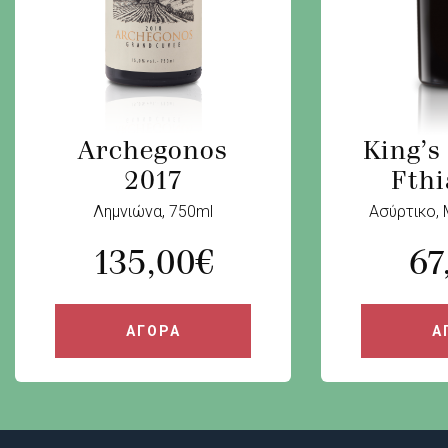
King’s
Archegonos
Fthi
2017
Ασύρτικο, 
Λημνιώνα, 750ml
135,00
€
67
ΑΓΟΡΑ
Α