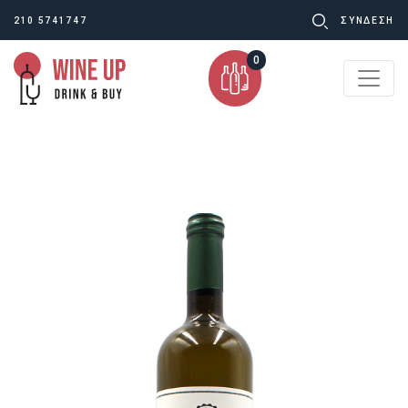
Ψάχνω
210 5741747
ΣΥΝΔΕΣΗ
για:
0