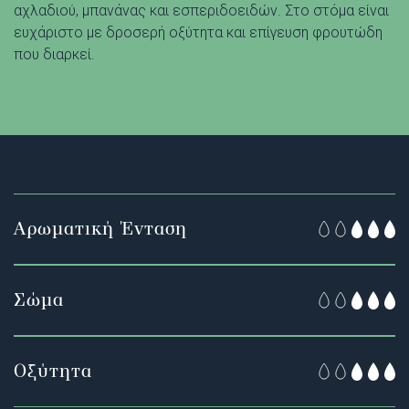
αχλαδιού, μπανάνας και εσπεριδοειδών. Στο στόμα είναι
ευχάριστο με δροσερή οξύτητα και επίγευση φρουτώδη
που διαρκεί.
Αρωματική Ένταση
Σώμα
Οξύτητα