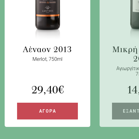
Αέναον 2013
Μικρή
2
Merlot, 750ml
Αγιωργίτικ
7
29,40
€
14
ΑΓΟΡΑ
ΕΞΑΝ