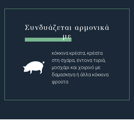
Συνδυάζεται αρμονικά
με
κόκκινα κρέατα, κρέατα
στη σχάρα, έντονα τυριά,
μοσχάρι και χοιρινό με
δαμασκηνα ή άλλα κόκκινα
φρούτα