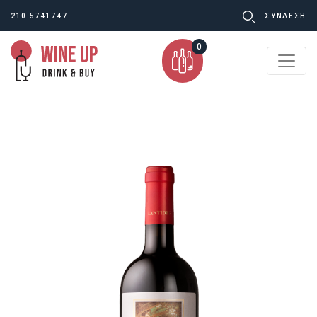
Ψάχνω
210 5741747
ΣΥΝΔΕΣΗ
για:
0