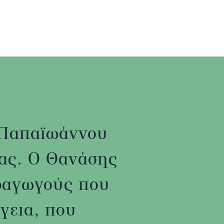
ς Παπαϊωάννου
έας. Ο Θανάσης
ραγωγούς που
γεια, που