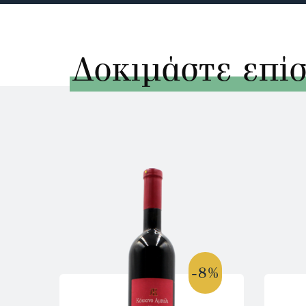
Δοκιμάστε επί
-8%