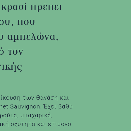
 κρασί πρέπει
του, που
ου αμπελώνα,
ό τον
γικής
δίκευση των Θανάση και
et Sauvignon. Έχει βαθύ
ρούτα, μπαχαρικά,
μική οξύτητα και επίμονο