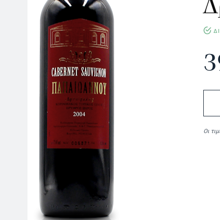
Δ
Δ
3
Δρυόφ
2004
quanti
Οι τι