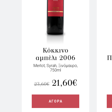
Κόκκινο
αμπέλι 2006
Π
Merlot, Syrah, Ξινόμαυρο,
750ml
21,60
€
23,60
€
ΑΓΟΡΑ