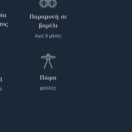
ία
Παραμονή σε
τος
βαρέλι
έως 6 μήνες
Πώμα
η
φελλός
α