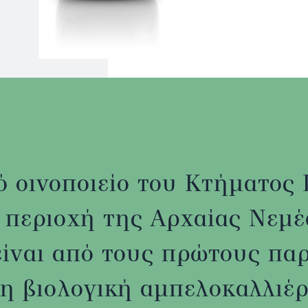
κό οινοποιείο του Κτήματο
ν περιοχή της Αρχαίας Νεμ
ίναι από τους πρώτους πα
η βιολογική αμπελοκαλλιέρ