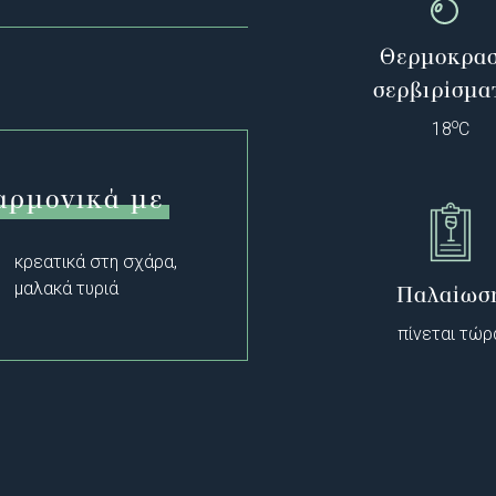
Θερμοκρασ
σερβιρίσμα
o
18
C
αρμονικά με
κρεατικά στη σχάρα,
μαλακά τυριά
Παλαίωσ
πίνεται τώρ