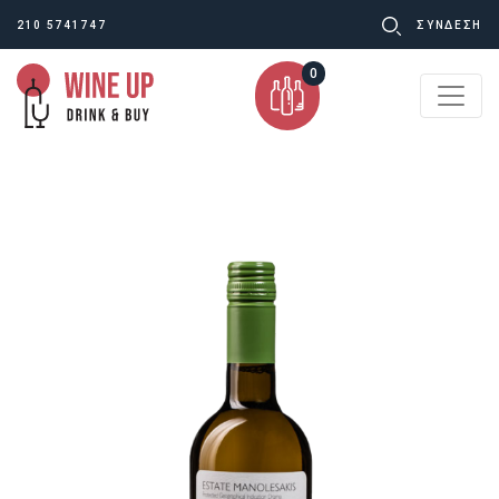
Ψάχνω
210 5741747
ΣΥΝΔΕΣΗ
για:
0