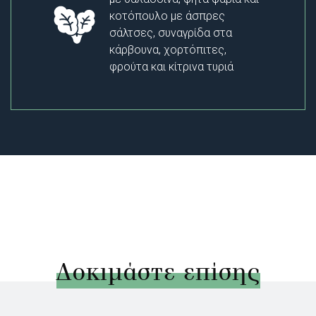
κοτόπουλο με άσπρες
σάλτσες, συναγρίδα στα
κάρβουνα, χορτόπιτες,
φρούτα και κίτρινα τυριά
Δοκιμάστε επίσης