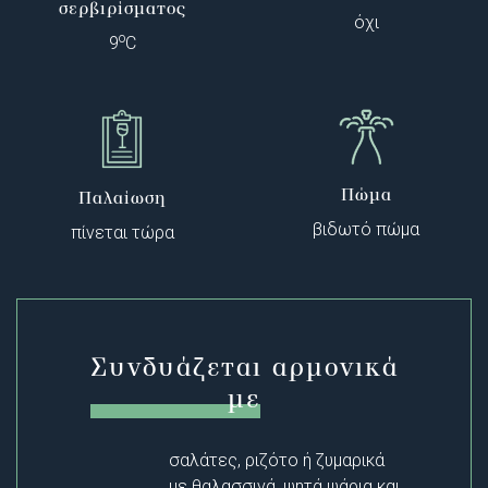
σερβιρίσματος
όχι
o
9
C
Πώμα
Παλαίωση
βιδωτό πώμα
πίνεται τώρα
Συνδυάζεται αρμονικά
με
σαλάτες, ριζότο ή ζυμαρικά
με θαλασσινά, ψητά ψάρια και