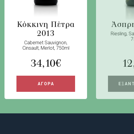
Κόκκινη Πέτρα
Άσπρ
2013
Riesling, S
7
Cabernet Sauvignon,
Cinsault, Merlot, 750ml
34,10
€
12
ΑΓΟΡΑ
ΕΞΑΝ