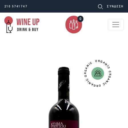
Ψάχνω
210 5741747
ΣΥΝΔΕΣΗ
για:
0