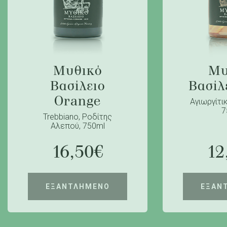
Μυθικό
Μυ
Βασίλειο
Βασίλ
Orange
Αγιωργίτικ
7
Trebbiano, Ροδίτης
Αλεπού, 750ml
16,50
€
12
ΕΞΑΝΤΛΗΜΕΝΟ
ΕΞΑΝ