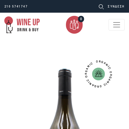
Ψάχνω
210 5741747
ΣΥΝΔΕΣΗ
για:
0