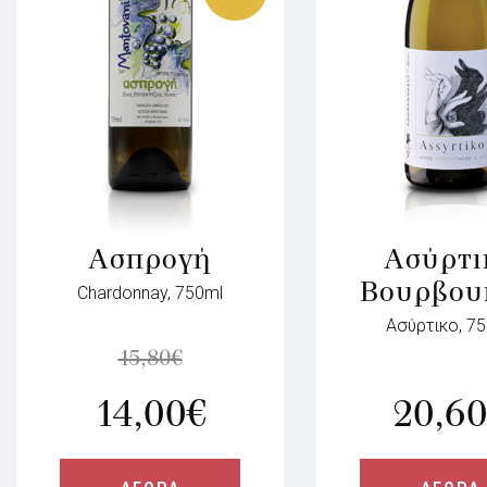
Ασπρογή
Ασύρτι
Βουρβου
Chardonnay, 750ml
Ασύρτικο, 7
15,80
€
14,00
€
20,60