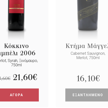
Κόκκινο
Κτήμα Μάγγε
αμπέλι 2006
Cabernet Sauvignon,
Merlot, 750ml
rlot, Syrah, Ξινόμαυρο,
750ml
21,60
€
16,10
€
3,60
€
ΑΓΟΡΑ
ΕΞΑΝΤΛΗΜΕΝΟ