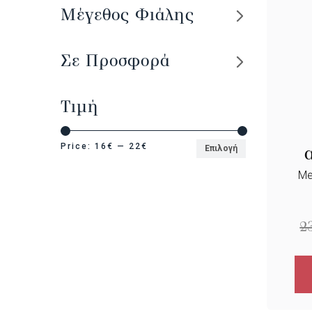
Μέγεθος Φιάλης
Σε Προσφορά
Τιμή
Price:
16€
—
22€
Επιλογή
Me
2