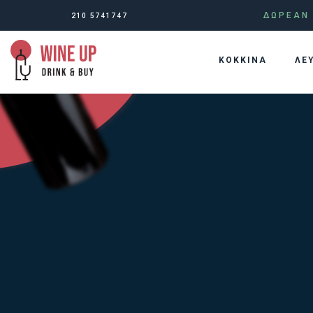
ΔΩΡΕΑΝ 
210 5741747
KOKKINA
ΛΕ