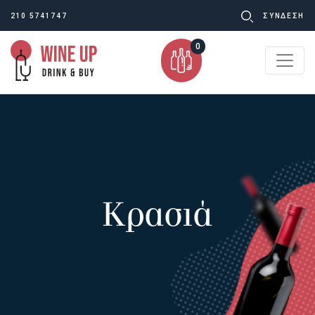
Ψάχνω
210 5741747
ΣΥΝΔΕΣΗ
για:
0
Κρασιά