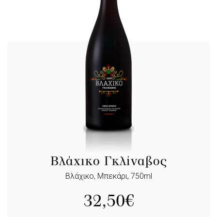
Βλάχικο Γκλίναβος
Βλάχικο, Μπεκάρι, 750ml
32,50
€