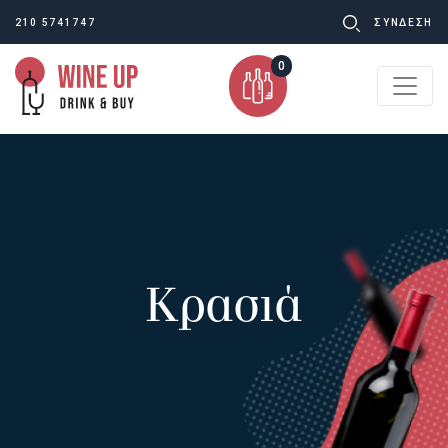
Ψάχνω
210 5741747
ΣΥΝΔΕΣΗ
για:
0
Κρασιά