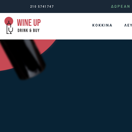
ΔΩΡΕΑΝ 
210 5741747
KOKKINA
ΛΕ