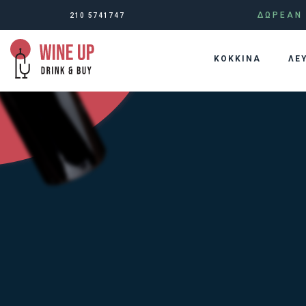
ΔΩΡΕΑΝ 
210 5741747
KOKKINA
ΛΕ