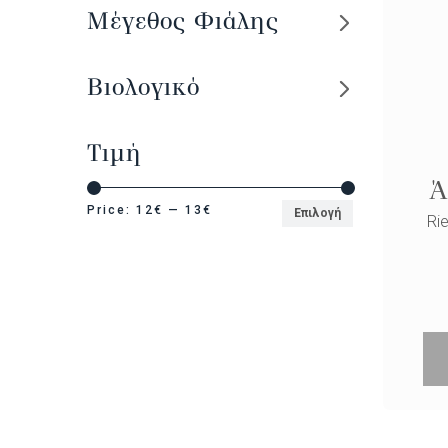
Μέγεθος Φιάλης
Βιολογικό
Τιμή
Ά
Price:
12€
—
13€
Επιλογή
Rie