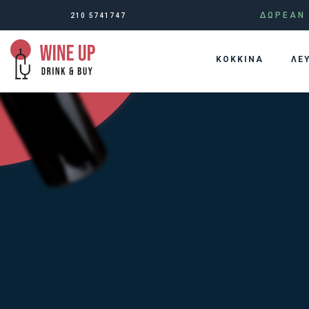
ΔΩΡΕΑΝ 
210 5741747
KOKKINA
ΛΕ