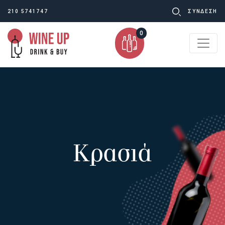
Ψάχνω
210 5741747
ΣΥΝΔΕΣΗ
για:
0
Κρασιά