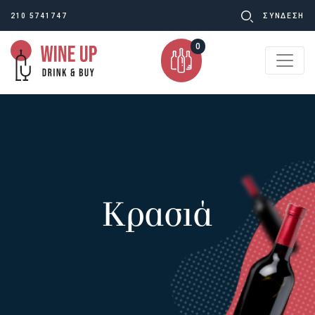
Ψάχνω
210 5741747
ΣΥΝΔΕΣΗ
για:
0
Κρασιά