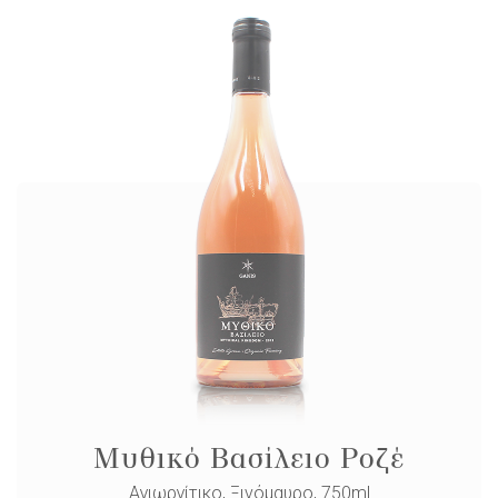
Μυθικό Βασίλειο Ροζέ
Αγιωργίτικο, Ξινόμαυρο, 750ml