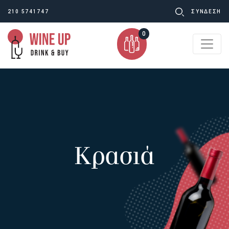
Ψάχνω
210 5741747
ΣΥΝΔΕΣΗ
για:
0
Κρασιά