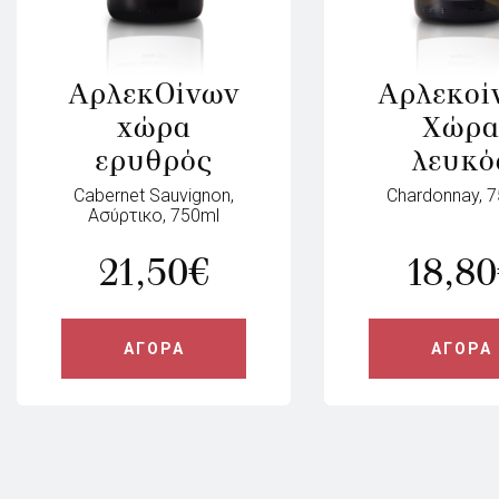
ΑρλεκOίνων
Αρλεκοί
χώρα
Χώρ
ερυθρός
λευκό
Cabernet Sauvignon,
Chardonnay, 
Ασύρτικο, 750ml
21,50
€
18,80
ΑΓΟΡΑ
ΑΓΟΡΑ