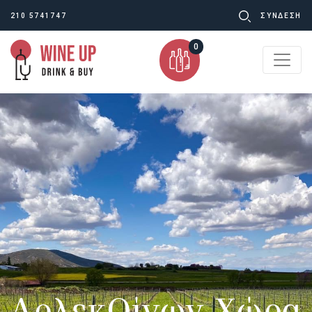
Ψάχνω
210 5741747
ΣΥΝΔΕΣΗ
για:
0
ΑρλεκΟίνων Χώρα