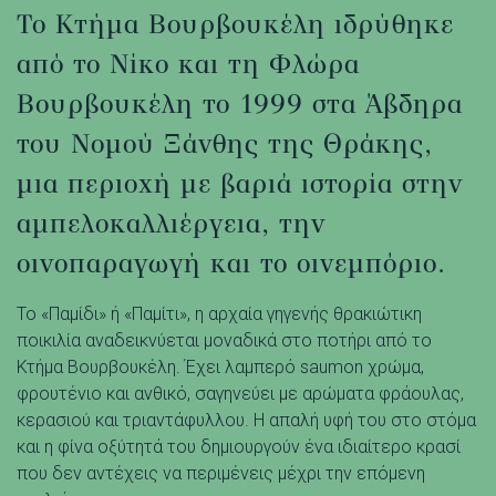
Το Κτήμα Βουρβουκέλη ιδρύθηκε
από το Νίκο και τη Φλώρα
Βουρβουκέλη το 1999 στα Άβδηρα
του Νομού Ξάνθης της Θράκης,
μια περιοχή με βαριά ιστορία στην
αμπελοκαλλιέργεια, την
οινοπαραγωγή και το οινεμπόριο.
Το «Παμίδι» ή «Παμίτι», η αρχαία γηγενής θρακιώτικη
ποικιλία αναδεικνύεται μοναδικά στο ποτήρι από το
Κτήμα Βουρβουκέλη. Έχει λαμπερό saumon χρώμα,
φρουτένιο και ανθικό, σαγηνεύει με αρώματα φράουλας,
κερασιού και τριαντάφυλλου. Η απαλή υφή του στο στόμα
και η φίνα οξύτητά του δημιουργούν ένα ιδιαίτερο κρασί
που δεν αντέχεις να περιμένεις μέχρι την επόμενη