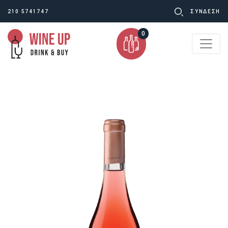
Ψάχνω
210 5741747
ΣΥΝΔΕΣΗ
για:
0