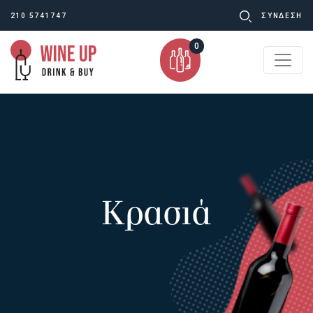
Ψάχνω
210 5741747
ΣΥΝΔΕΣΗ
για:
0
Κρασιά