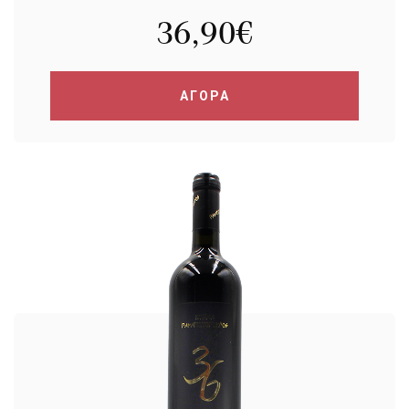
36,90
€
ΑΓΟΡΑ