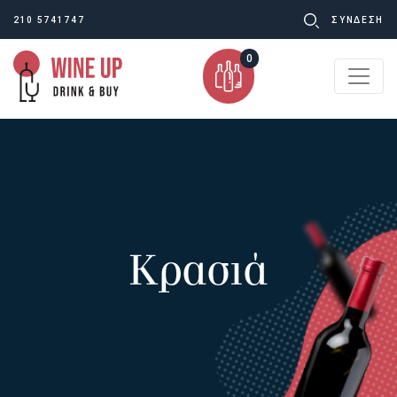
Ψάχνω
210 5741747
ΣΥΝΔΕΣΗ
για:
0
Κρασιά