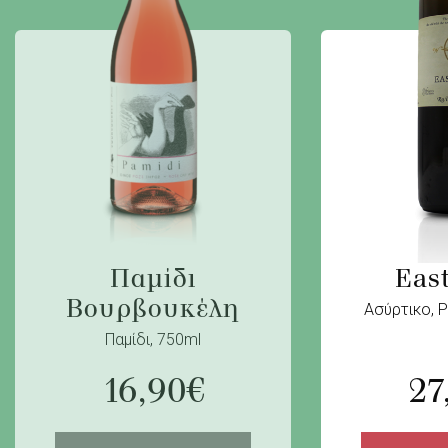
Παμίδι
Eas
Βουρβουκέλη
Ασύρτικο, 
Παμίδι, 750ml
16,90
€
27