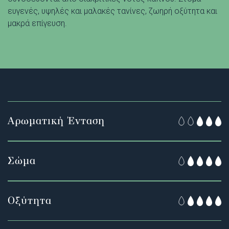
ευγενές, υψηλές και μαλακές τανίνες, ζωηρή οξύτητα και
μακρά επίγευση.
Αρωματική Ένταση
Σώμα
Οξύτητα