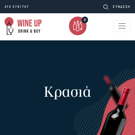
Ψάχνω
210 5741747
ΣΥΝΔΕΣΗ
για:
0
Κρασιά