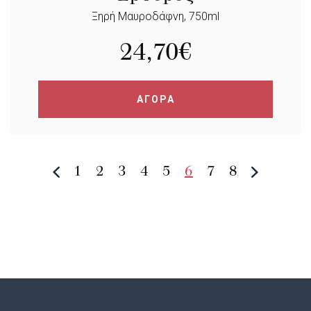
Ξηρή Μαυροδάφνη, 750ml
24,70
€
ΑΓΟΡΑ
1
2
3
4
5
6
7
8